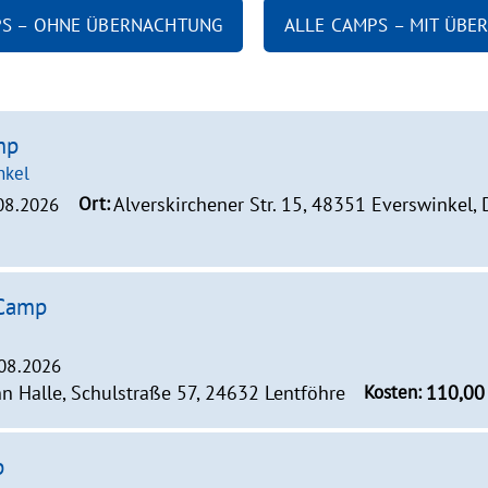
PS – OHNE ÜBERNACHTUNG
ALLE CAMPS – MIT ÜB
mp
nkel
Ort:
Alverskirchener Str. 15, 48351 Everswinkel,
.08.2026
-Camp
.08.2026
 Halle, Schulstraße 57, 24632 Lentföhre
Kosten:
110,00
p