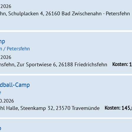
0.2026
ehn, Schulplacken 4, 26160 Bad Zwischenahn - Petersfehn
mp
n / Petersfehn
0.2026
chsfehn, Zur Sportwiese 6, 26188 Friedrichsfehn
Kosten:
1
ndball-Camp
e
10.2026
ehl Halle, Steenkamp 32, 23570 Travemünde
Kosten:
145,
p