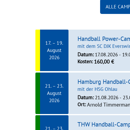
ALLE CAM
Handball Power-Ca
17. – 19.
mit dem SC DJK Everswi
August
Datum:
17.08.2026 - 19
2026
Kosten:
160,00 €
Hamburg Handball
21. – 23.
mit der HSG Ohlau
August
Datum:
21.08.2026 - 23
2026
Ort:
Arnold Timmermann
THW Handball-Cam
21. – 23.