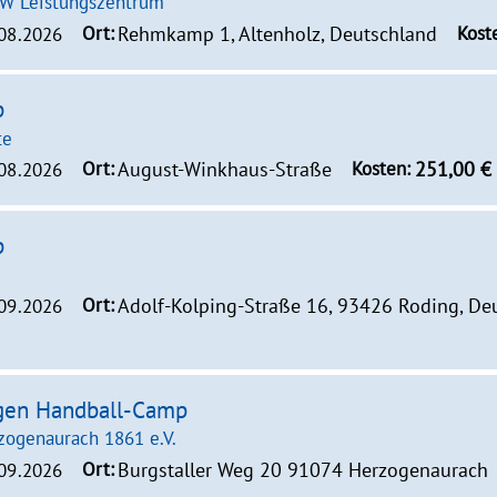
HW Leistungszentrum
Ort:
Rehmkamp 1, Altenholz, Deutschland
Kost
.08.2026
p
te
Ort:
August-Winkhaus-Straße
Kosten:
251,00 €
.08.2026
p
Ort:
Adolf-Kolping-Straße 16, 93426 Roding, De
.09.2026
ngen Handball-Camp
rzogenaurach 1861 e.V.
Ort:
Burgstaller Weg 20 91074 Herzogenaurach
.09.2026